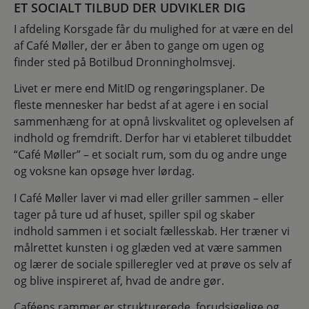
ET SOCIALT TILBUD DER UDVIKLER DIG
I afdeling Korsgade får du mulighed for at være en del
af Café Møller, der er åben to gange om ugen og
finder sted på Botilbud Dronningholmsvej.
Livet er mere end MitID og rengøringsplaner. De
fleste mennesker har bedst af at agere i en social
sammenhæng for at opnå livskvalitet og oplevelsen af
indhold og fremdrift. Derfor har vi etableret tilbuddet
“Café Møller” – et socialt rum, som du og andre unge
og voksne kan opsøge hver lørdag.
I Café Møller laver vi mad eller griller sammen – eller
tager på ture ud af huset, spiller spil og skaber
indhold sammen i et socialt fællesskab. Her træner vi
målrettet kunsten i og glæden ved at være sammen
og lærer de sociale spilleregler ved at prøve os selv af
og blive inspireret af, hvad de andre gør.
Caféens rammer er strukturerede, forudsigelige og