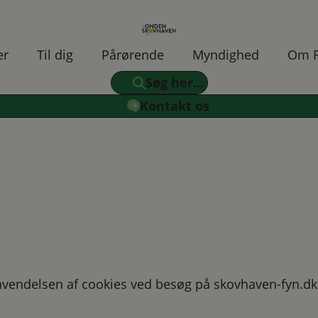
er
Til dig
Pårørende
Myndighed
Om F
Søg her...
Kontakt os
anvendelsen af cookies ved besøg på skovhaven-fyn.