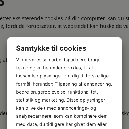
S
 sletter eksisterende cookies på din computer, kan du 
e, fordi de forudsætter, at webstedet kan huske de va
Samtykke til cookies
 af cookies, findes nedenfor.
Vi og vores samarbejdspartnere bruger
teknologier, herunder cookies, til at
indsamle oplysninger om dig til forskellige
formål, herunder: Tilpasning af annoncering,
bedre brugeroplevelse, funktionalitet,
statistik og marketing. Disse oplysninger
kan blive delt med annoncerings- og
yderligere spørgsmål til anvendelsen af cookies på sk
analysepartnere, som kan kombinere dem
med data, du tidligere har givet dem eller