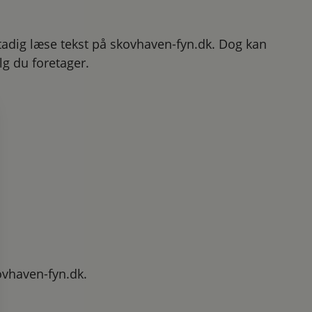
stadig læse tekst på skovhaven-fyn.dk. Dog kan
lg du foretager.
ovhaven-fyn.dk.