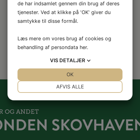
de har indsamlet gennem din brug af deres
tjenester. Ved at klikke på 'OK' giver du
samtykke til disse formål.
Læs mere om vores brug af cookies og
behandling af persondata
her
.
VIS
DETALJER
JA
NEJ
OK
JA
NEJ
NØDVENDIGE
PRÆFERENCER
AFVIS ALLE
JA
NEJ
JA
NEJ
MARKETING
STATISTIK
ER OG ANDET
ONDEN SKOVHAVE