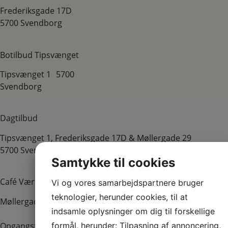
Frederiksgade 17D
5700 Svendborg
Botilbud Tipsvænget
​Tipsvænget 1 ​5700
Svendborg
Dagtilbud
Tipsvænget 1, Frederiksgade 17D & Møllergade 29
5700 Svendborg
Samtykke til cookies
Café Væredygtig
Vi og vores samarbejdspartnere bruger
teknologier, herunder cookies, til at
Møllergade 29 5700 Svendborg Tlf.
54 58 04 34
indsamle oplysninger om dig til forskellige
formål, herunder: Tilpasning af annoncering,
Opgangsfællesskabet i Korsgade & Botilbud