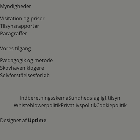
Myndigheder
Visitation og priser
Tilsynsrapporter
Paragraffer
Vores tilgang
Pædagogik og metode
Skovhaven klogere
Selvforståelsesforløb
Indberetningsskema
Sundhedsfagligt tilsyn
Whisteblowerpolitik
Privatlivspolitik
Cookiepolitik
Designet af
Uptime