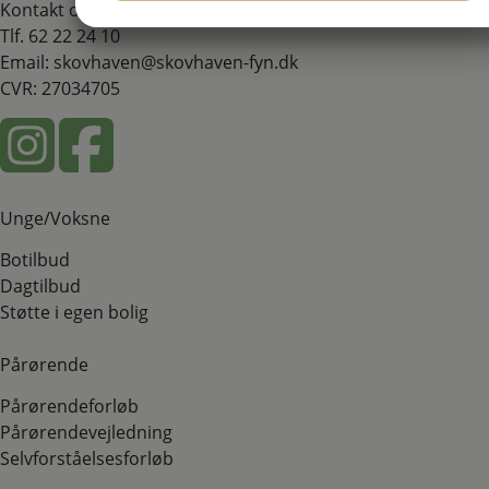
Kontakt os
JA
NEJ
JA
NEJ
Tlf. 62 22 24 10
MARKETING
STATISTIK
Email: skovhaven@skovhaven-fyn.dk
CVR: 27034705
Unge/Voksne
Botilbud
Dagtilbud
Støtte i egen bolig
Pårørende
Pårørendeforløb
Pårørendevejledning
Selvforståelsesforløb