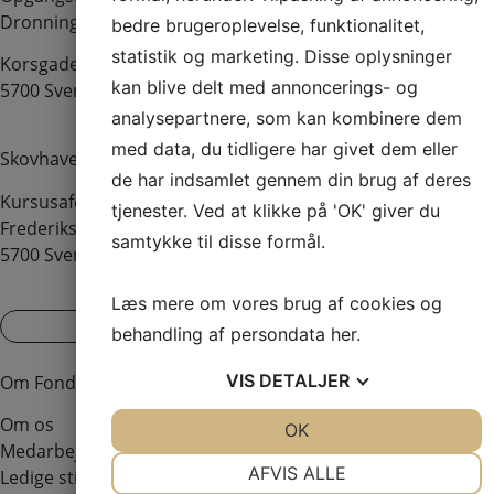
Dronningholmsvej
bedre brugeroplevelse, funktionalitet,
statistik og marketing. Disse oplysninger
Korsgade 10 & Dronningholmsvej 32
kan blive delt med annoncerings- og
​5700 Svendborg
analysepartnere, som kan kombinere dem
med data, du tidligere har givet dem eller
Skovhaven Klogere
de har indsamlet gennem din brug af deres
Kursusafdeling
tjenester. Ved at klikke på 'OK' giver du
​Frederiksgade 17D
samtykke til disse formål.
​​5700 Svendborg​
Læs mere om vores brug af cookies og
Se alle kontaktinformationer
behandling af persondata
her
.
VIS
DETALJER
Om Fonden Skovhaven
Om os
JA
NEJ
OK
JA
NEJ
Medarbejdere
NØDVENDIGE
PRÆFERENCER
AFVIS ALLE
Ledige stillinger